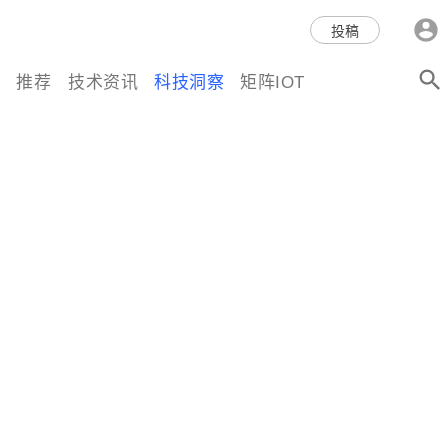
科技互联网,科技,资讯,动态,洞
投稿
察,量子,计算,AI,人工智能,机器
推荐
技术资讯
科技洞察
矩阵IOT
人,区块链,Web3,分布式,操作系
统,OS,芯片,视频,深度,论文