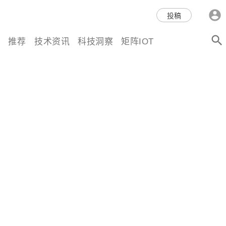
科技互联网,科技,资讯,动态,洞
投稿
察,量子,计算,AI,人工智能,机器
推荐
技术资讯
科技洞察
矩阵IOT
人,区块链,Web3,分布式,操作系
统,OS,芯片,视频,深度,论文