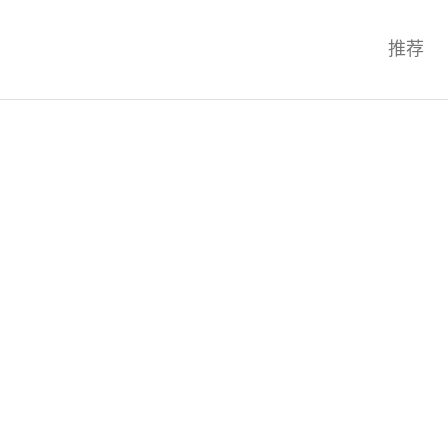
科技互联网,科技,资讯,动态,洞察,
推荐
统,OS,芯片,视频,深度,论文