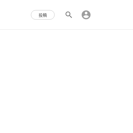
区块链,Web3,分布式,操作系
投稿