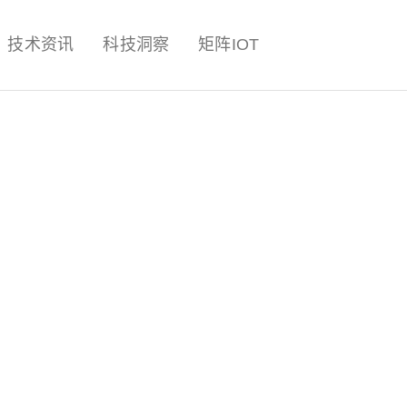
量子,计算,AI,人工智能,机器人,
技术资讯
科技洞察
矩阵IOT