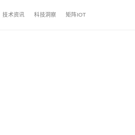
量子,计算,AI,人工智能,机器人,
技术资讯
科技洞察
矩阵IOT