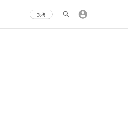
区块链,Web3,分布式,操作系
投稿