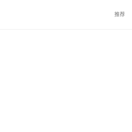
科技互联网,科技,资讯,动态,洞察,
推荐
统,OS,芯片,视频,深度,论文