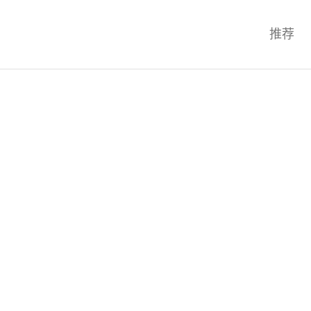
科技互联网,科技,资讯,动态,洞察,
推荐
统,OS,芯片,视频,深度,论文