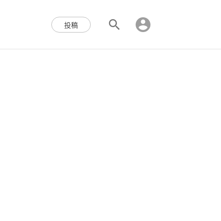
区块链,Web3,分布式,操作系
投稿