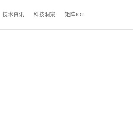
量子,计算,AI,人工智能,机器人,
技术资讯
科技洞察
矩阵IOT