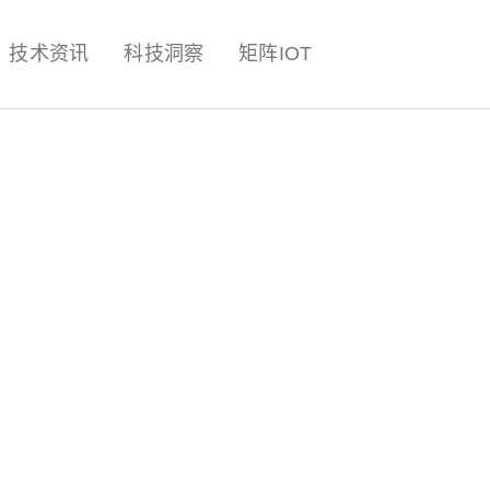
量子,计算,AI,人工智能,机器人,
技术资讯
科技洞察
矩阵IOT