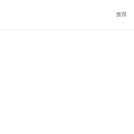
科技互联网,科技,资讯,动态,洞察,
推荐
统,OS,芯片,视频,深度,论文