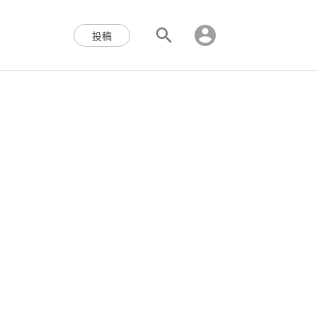
区块链,Web3,分布式,操作系
投稿