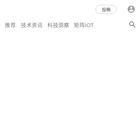
科技互联网,科技,资讯,动态,洞
投稿
察,量子,计算,AI,人工智能,机器
推荐
技术资讯
科技洞察
矩阵IOT
人,区块链,Web3,分布式,操作系
统,OS,芯片,视频,深度,论文