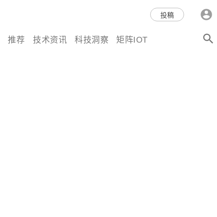
科技互联网,科技,资讯,动态,洞
投稿
察,量子,计算,AI,人工智能,机器
推荐
技术资讯
科技洞察
矩阵IOT
人,区块链,Web3,分布式,操作系
统,OS,芯片,视频,深度,论文