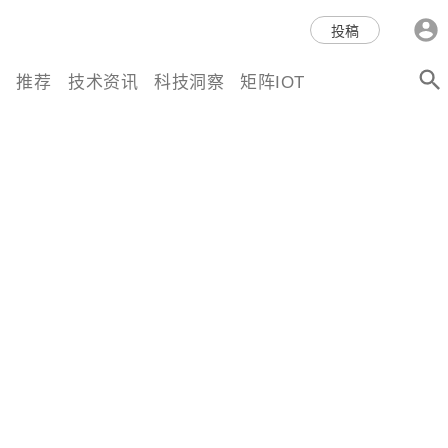
科技互联网,科技,资讯,动态,洞
投稿
察,量子,计算,AI,人工智能,机器
推荐
技术资讯
科技洞察
矩阵IOT
人,区块链,Web3,分布式,操作系
统,OS,芯片,视频,深度,论文