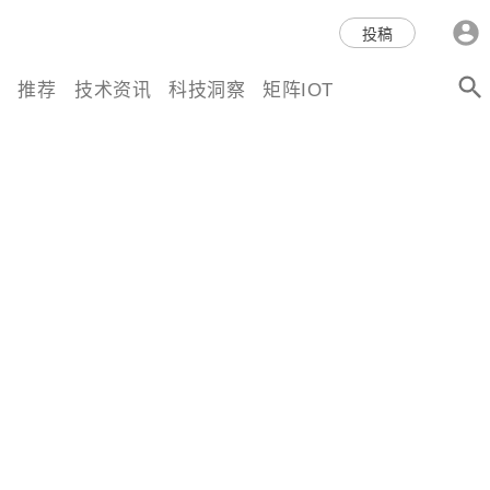
科技互联网,科技,资讯,动态,洞
投稿
察,量子,计算,AI,人工智能,机器
推荐
技术资讯
科技洞察
矩阵IOT
人,区块链,Web3,分布式,操作系
统,OS,芯片,视频,深度,论文