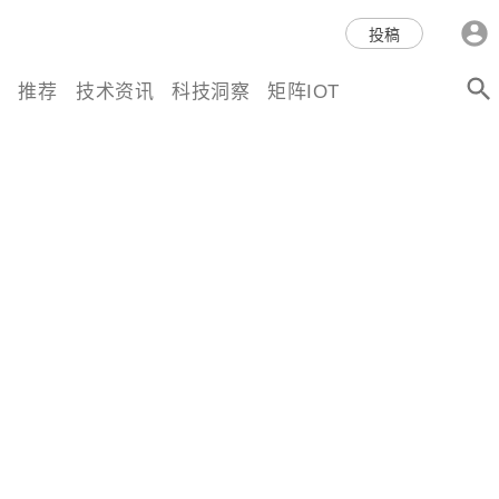
科技互联网,科技,资讯,动态,洞
投稿
察,量子,计算,AI,人工智能,机器
推荐
技术资讯
科技洞察
矩阵IOT
人,区块链,Web3,分布式,操作系
统,OS,芯片,视频,深度,论文