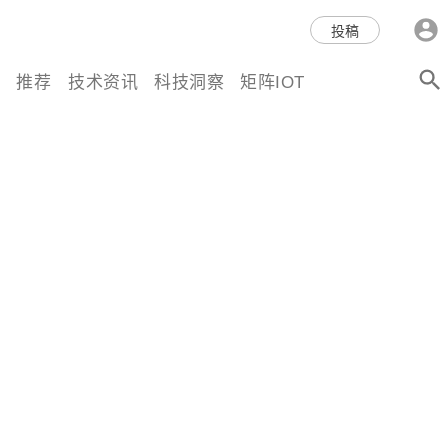
科技互联网,科技,资讯,动态,洞
投稿
察,量子,计算,AI,人工智能,机器
推荐
技术资讯
科技洞察
矩阵IOT
人,区块链,Web3,分布式,操作系
统,OS,芯片,视频,深度,论文