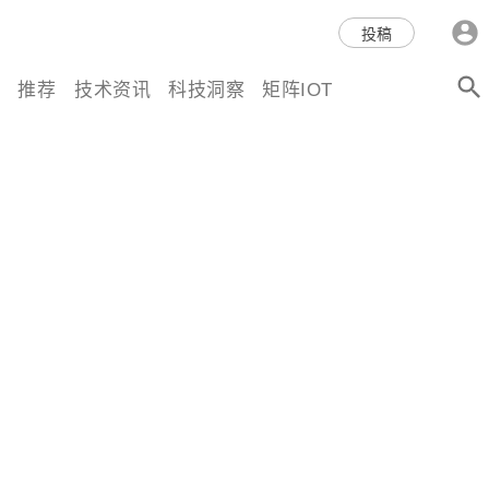
科技互联网,科技,资讯,动态,洞
投稿
察,量子,计算,AI,人工智能,机器
推荐
技术资讯
科技洞察
矩阵IOT
人,区块链,Web3,分布式,操作系
统,OS,芯片,视频,深度,论文