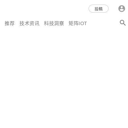
科技互联网,科技,资讯,动态,洞
投稿
察,量子,计算,AI,人工智能,机器
推荐
技术资讯
科技洞察
矩阵IOT
人,区块链,Web3,分布式,操作系
统,OS,芯片,视频,深度,论文