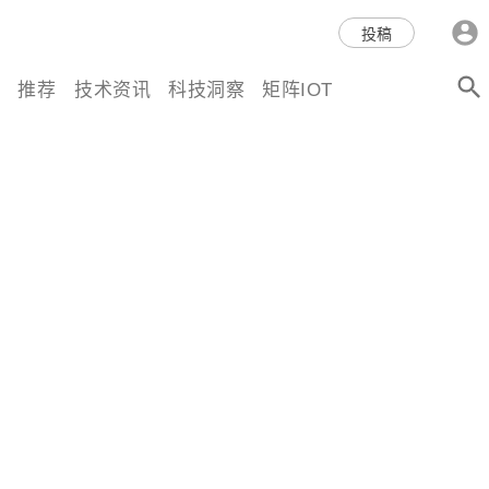
科技互联网,科技,资讯,动态,洞
投稿
察,量子,计算,AI,人工智能,机器
推荐
技术资讯
科技洞察
矩阵IOT
人,区块链,Web3,分布式,操作系
统,OS,芯片,视频,深度,论文