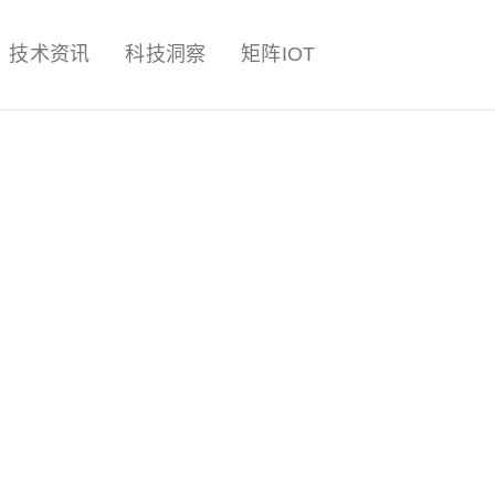
量子,计算,AI,人工智能,机器人,
技术资讯
科技洞察
矩阵IOT