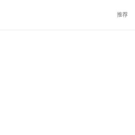
科技互联网,科技,资讯,动态,洞察,
推荐
统,OS,芯片,视频,深度,论文