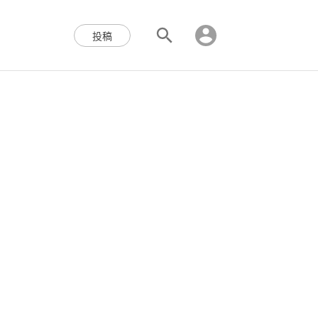
区块链,Web3,分布式,操作系
投稿