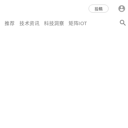
科技互联网,科技,资讯,动态,洞
投稿
察,量子,计算,AI,人工智能,机器
推荐
技术资讯
科技洞察
矩阵IOT
人,区块链,Web3,分布式,操作系
统,OS,芯片,视频,深度,论文