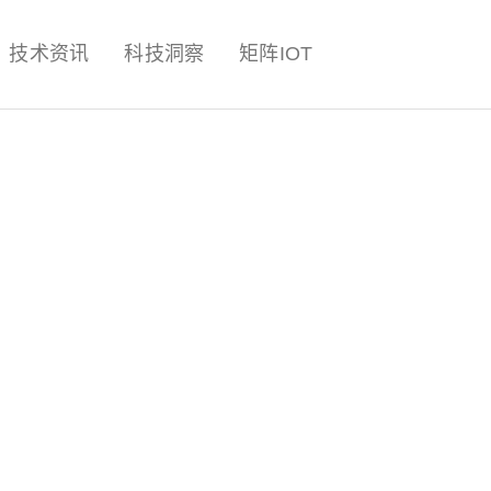
量子,计算,AI,人工智能,机器人,
技术资讯
科技洞察
矩阵IOT