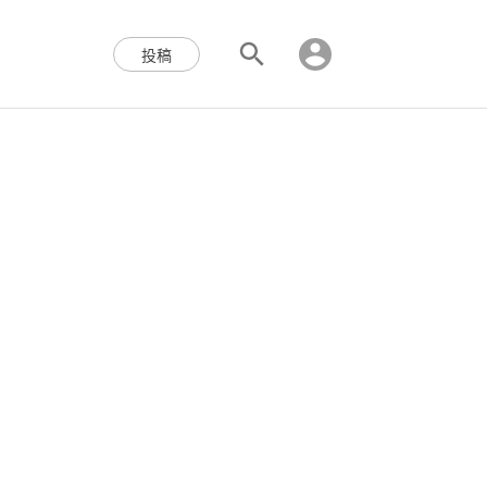
区块链,Web3,分布式,操作系
投稿