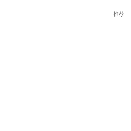
科技互联网,科技,资讯,动态,洞察,
推荐
统,OS,芯片,视频,深度,论文