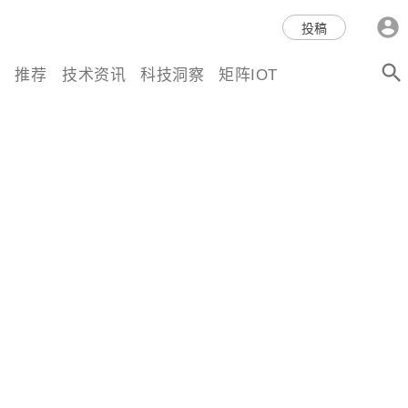
科技互联网,科技,资讯,动态,洞
投稿
察,量子,计算,AI,人工智能,机器
推荐
技术资讯
科技洞察
矩阵IOT
人,区块链,Web3,分布式,操作系
统,OS,芯片,视频,深度,论文