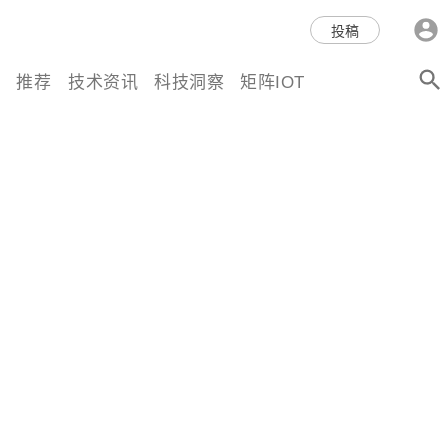
科技互联网,科技,资讯,动态,洞
投稿
察,量子,计算,AI,人工智能,机器
推荐
技术资讯
科技洞察
矩阵IOT
人,区块链,Web3,分布式,操作系
统,OS,芯片,视频,深度,论文