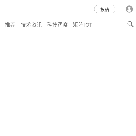
科技互联网,科技,资讯,动态,洞
投稿
察,量子,计算,AI,人工智能,机器
推荐
技术资讯
科技洞察
矩阵IOT
人,区块链,Web3,分布式,操作系
统,OS,芯片,视频,深度,论文