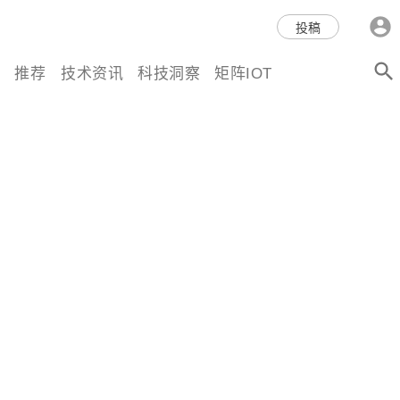
科技互联网,科技,资讯,动态,洞
投稿
察,量子,计算,AI,人工智能,机器
推荐
技术资讯
科技洞察
矩阵IOT
人,区块链,Web3,分布式,操作系
统,OS,芯片,视频,深度,论文