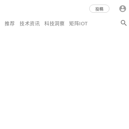
科技互联网,科技,资讯,动态,洞
投稿
察,量子,计算,AI,人工智能,机器
推荐
技术资讯
科技洞察
矩阵IOT
人,区块链,Web3,分布式,操作系
统,OS,芯片,视频,深度,论文