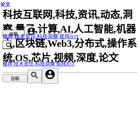
论文
论文
论文
科技互联网,科技,资讯,动态,洞
察,量子,计算,AI,人工智能,机器
投稿
推荐
技术资讯
科技洞察
矩阵IOT
人,区块链,Web3,分布式,操作系
统,OS,芯片,视频,深度,论文
推荐
技术资讯
科技洞察
矩阵IOT
投稿