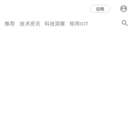
科技互联网,科技,资讯,动态,洞
投稿
察,量子,计算,AI,人工智能,机器
推荐
技术资讯
科技洞察
矩阵IOT
人,区块链,Web3,分布式,操作系
统,OS,芯片,视频,深度,论文