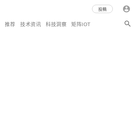
科技互联网,科技,资讯,动态,洞
投稿
察,量子,计算,AI,人工智能,机器
推荐
技术资讯
科技洞察
矩阵IOT
人,区块链,Web3,分布式,操作系
统,OS,芯片,视频,深度,论文