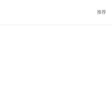
科技互联网,科技,资讯,动态,洞察,
推荐
统,OS,芯片,视频,深度,论文