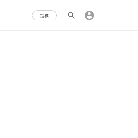
区块链,Web3,分布式,操作系
投稿