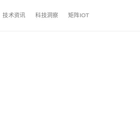
量子,计算,AI,人工智能,机器人,
技术资讯
科技洞察
矩阵IOT