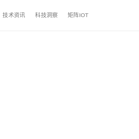
量子,计算,AI,人工智能,机器人,
技术资讯
科技洞察
矩阵IOT