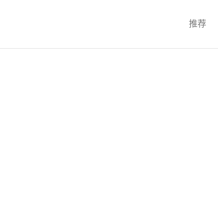
科技互联网,科技,资讯,动态,洞察,
推荐
统,OS,芯片,视频,深度,论文