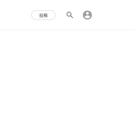
区块链,Web3,分布式,操作系
投稿