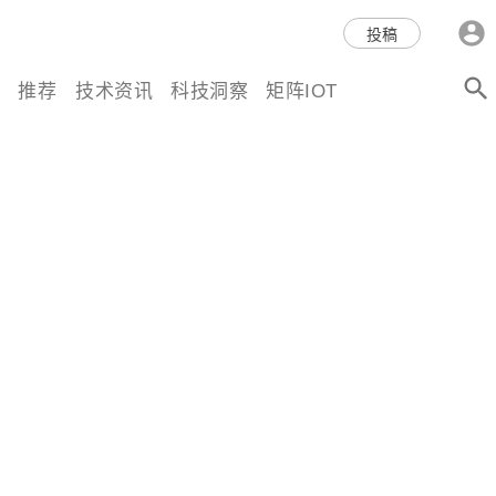
科技互联网,科技,资讯,动态,洞
投稿
察,量子,计算,AI,人工智能,机器
推荐
技术资讯
科技洞察
矩阵IOT
人,区块链,Web3,分布式,操作系
统,OS,芯片,视频,深度,论文