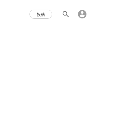
区块链,Web3,分布式,操作系
投稿