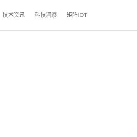
量子,计算,AI,人工智能,机器人,
技术资讯
科技洞察
矩阵IOT