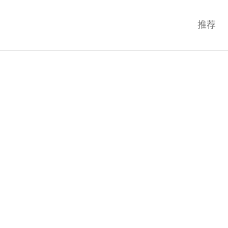
科技互联网,科技,资讯,动态,洞察,
推荐
统,OS,芯片,视频,深度,论文