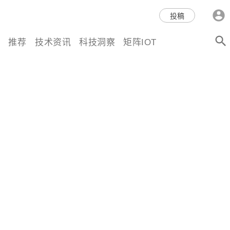
科技互联网,科技,资讯,动态,洞
投稿
察,量子,计算,AI,人工智能,机器
推荐
技术资讯
科技洞察
矩阵IOT
人,区块链,Web3,分布式,操作系
统,OS,芯片,视频,深度,论文