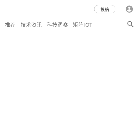
科技互联网,科技,资讯,动态,洞
投稿
察,量子,计算,AI,人工智能,机器
推荐
技术资讯
科技洞察
矩阵IOT
人,区块链,Web3,分布式,操作系
统,OS,芯片,视频,深度,论文