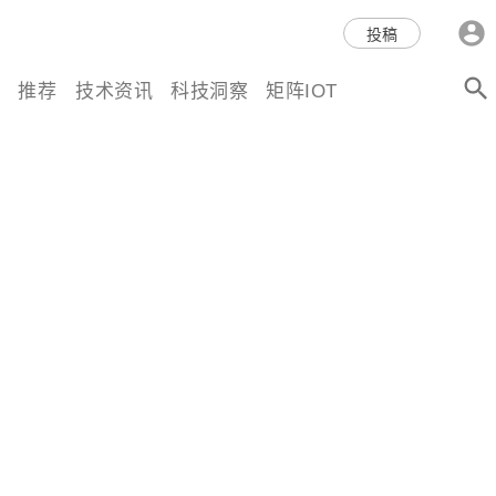
科技互联网,科技,资讯,动态,洞
投稿
察,量子,计算,AI,人工智能,机器
推荐
技术资讯
科技洞察
矩阵IOT
人,区块链,Web3,分布式,操作系
统,OS,芯片,视频,深度,论文