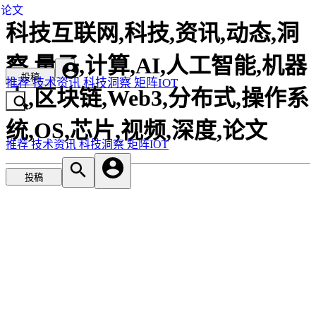
论文
科技互联网,科技,资讯,动态,洞
察,量子,计算,AI,人工智能,机器
投稿
推荐
技术资讯
科技洞察
矩阵IOT
人,区块链,Web3,分布式,操作系
统,OS,芯片,视频,深度,论文
推荐
技术资讯
科技洞察
矩阵IOT
投稿