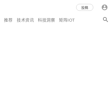
科技互联网,科技,资讯,动态,洞
投稿
察,量子,计算,AI,人工智能,机器
推荐
技术资讯
科技洞察
矩阵IOT
人,区块链,Web3,分布式,操作系
统,OS,芯片,视频,深度,论文