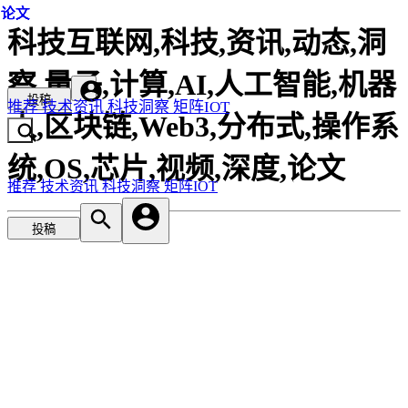
论文
论文
论文
论文
科技互联网,科技,资讯,动态,洞
察,量子,计算,AI,人工智能,机器
投稿
推荐
技术资讯
科技洞察
矩阵IOT
人,区块链,Web3,分布式,操作系
统,OS,芯片,视频,深度,论文
推荐
技术资讯
科技洞察
矩阵IOT
投稿