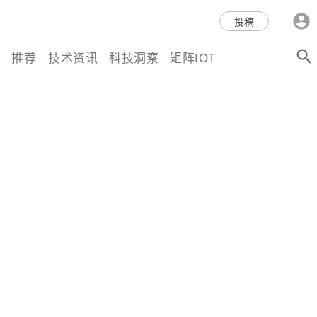
科技互联网,科技,资讯,动态,洞
投稿
察,量子,计算,AI,人工智能,机器
推荐
技术资讯
科技洞察
矩阵IOT
人,区块链,Web3,分布式,操作系
统,OS,芯片,视频,深度,论文