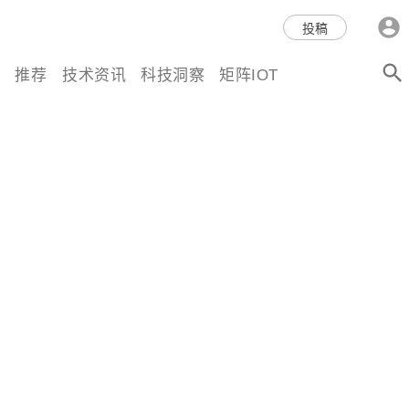
科技互联网,科技,资讯,动态,洞
投稿
察,量子,计算,AI,人工智能,机器
推荐
技术资讯
科技洞察
矩阵IOT
人,区块链,Web3,分布式,操作系
统,OS,芯片,视频,深度,论文