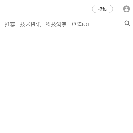
科技互联网,科技,资讯,动态,洞
投稿
察,量子,计算,AI,人工智能,机器
推荐
技术资讯
科技洞察
矩阵IOT
人,区块链,Web3,分布式,操作系
统,OS,芯片,视频,深度,论文