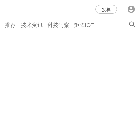
科技互联网,科技,资讯,动态,洞
投稿
察,量子,计算,AI,人工智能,机器
推荐
技术资讯
科技洞察
矩阵IOT
人,区块链,Web3,分布式,操作系
统,OS,芯片,视频,深度,论文