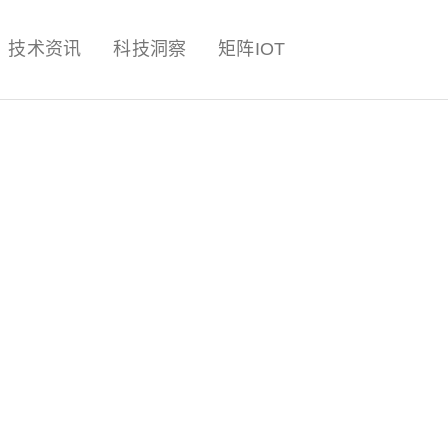
量子,计算,AI,人工智能,机器人,
技术资讯
科技洞察
矩阵IOT