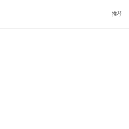
科技互联网,科技,资讯,动态,洞察,
推荐
统,OS,芯片,视频,深度,论文