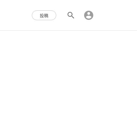
区块链,Web3,分布式,操作系
投稿