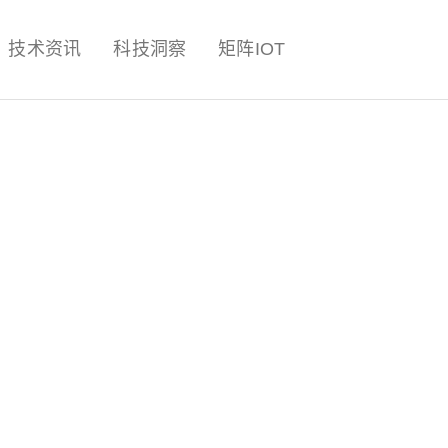
量子,计算,AI,人工智能,机器人,
技术资讯
科技洞察
矩阵IOT