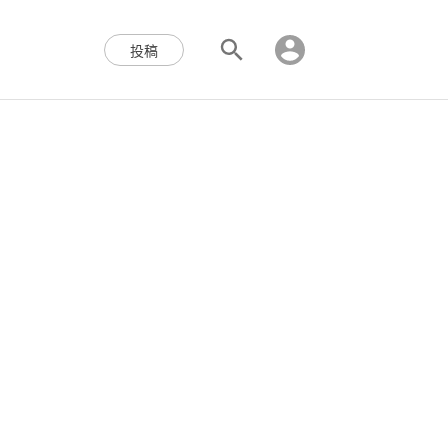
区块链,Web3,分布式,操作系
投稿