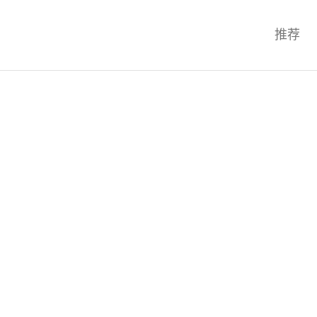
科技互联网,科技,资讯,动态,洞察,
推荐
统,OS,芯片,视频,深度,论文