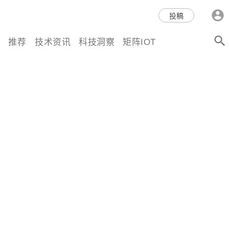
科技互联网,科技,资讯,动态,洞
投稿
察,量子,计算,AI,人工智能,机器
推荐
技术资讯
科技洞察
矩阵IOT
人,区块链,Web3,分布式,操作系
统,OS,芯片,视频,深度,论文