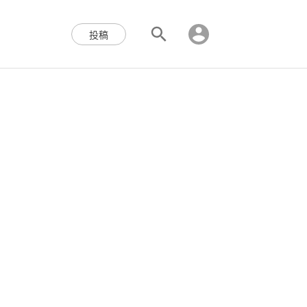
区块链,Web3,分布式,操作系
投稿