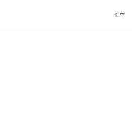
科技互联网,科技,资讯,动态,洞察,
推荐
统,OS,芯片,视频,深度,论文