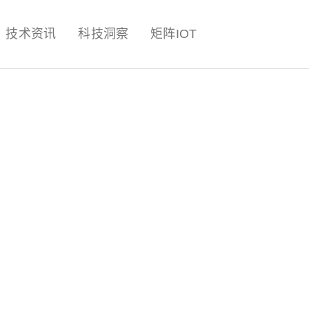
量子,计算,AI,人工智能,机器人,
技术资讯
科技洞察
矩阵IOT