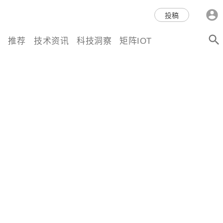
科技互联网,科技,资讯,动态,洞
投稿
察,量子,计算,AI,人工智能,机器
推荐
技术资讯
科技洞察
矩阵IOT
人,区块链,Web3,分布式,操作系
统,OS,芯片,视频,深度,论文