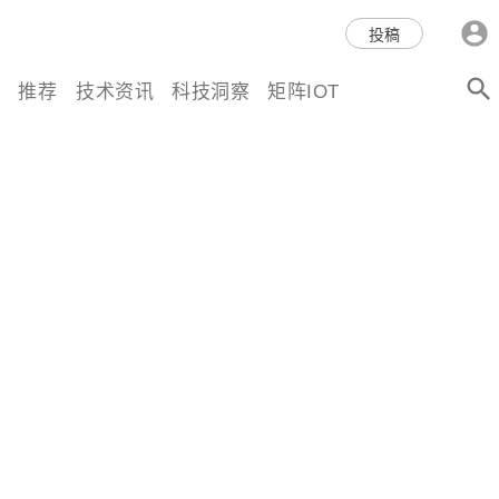
科技互联网,科技,资讯,动态,洞
投稿
察,量子,计算,AI,人工智能,机器
推荐
技术资讯
科技洞察
矩阵IOT
人,区块链,Web3,分布式,操作系
统,OS,芯片,视频,深度,论文