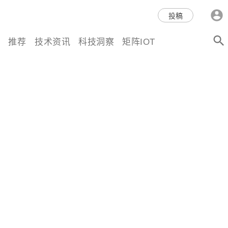
科技互联网,科技,资讯,动态,洞
投稿
察,量子,计算,AI,人工智能,机器
推荐
技术资讯
科技洞察
矩阵IOT
人,区块链,Web3,分布式,操作系
统,OS,芯片,视频,深度,论文