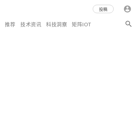
科技互联网,科技,资讯,动态,洞
投稿
察,量子,计算,AI,人工智能,机器
推荐
技术资讯
科技洞察
矩阵IOT
人,区块链,Web3,分布式,操作系
统,OS,芯片,视频,深度,论文