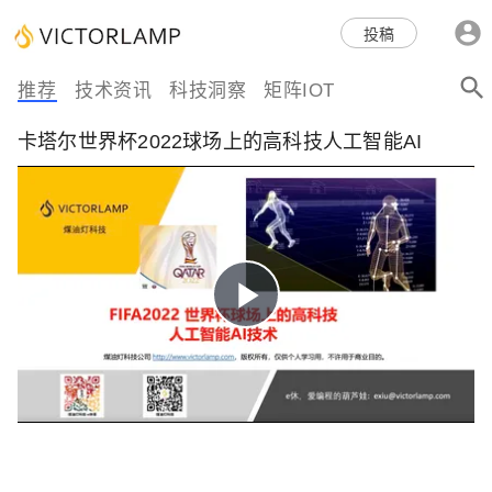
科技互联网,科技,资讯,动态,洞
投稿
察,量子,计算,AI,人工智能,机器
推荐
技术资讯
科技洞察
矩阵IOT
人,区块链,Web3,分布式,操作系
卡塔尔世界杯2022球场上的高科技人工智能AI
统,OS,芯片,视频,深度,论文
Play
Video