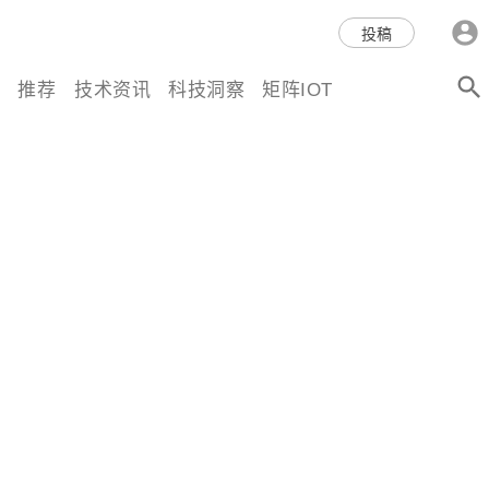
科技互联网,科技,资讯,动态,洞
投稿
察,量子,计算,AI,人工智能,机器
推荐
技术资讯
科技洞察
矩阵IOT
人,区块链,Web3,分布式,操作系
统,OS,芯片,视频,深度,论文